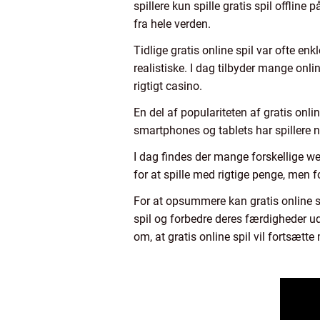
spillere kun spille gratis spil offlin
fra hele verden.
Tidlige gratis online spil var ofte en
realistiske. I dag tilbyder mange onl
rigtigt casino.
En del af populariteten af gratis onli
smartphones og tablets har spillere n
I dag findes der mange forskellige we
for at spille med rigtige penge, men f
For at opsummere kan gratis online s
spil og forbedre deres færdigheder ude
om, at gratis online spil vil fortsætt