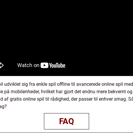
 udviklet sig fra enkle spil offline til avancerede online spil med 
lle på mobilenheder, hvilket har gjort det endnu mere bekvemt og
ld af gratis online spil til rådighed, der passer til enhver smag. 
dag?
FAQ