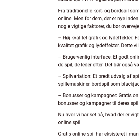
Fra traditionelle kort- og bordspil som
online. Men for dem, der er nye inden
nogle vigtige faktorer, du bør overveje
– Høj kvalitet grafik og lydeffekter: F
kvalitet grafik og lydeffekter. Dette 
– Brugervenlig interface: Et godt onli
de spil, de leder efter. Det bør også 
– Spilvariation: Et bredt udvalg af spi
spillemaskiner, bordspil som blackja
– Bonusser og kampagner: Gratis onli
bonusser og kampagner til deres spiller
Nu hvor vi har set på, hvad der er vig
online spil.
Gratis online spil har eksisteret i ma