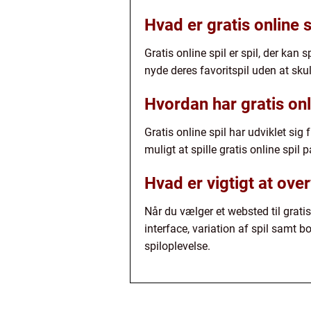
Hvad er gratis online s
Gratis online spil er spil, der kan
nyde deres favoritspil uden at skul
Hvordan har gratis onli
Gratis online spil har udviklet sig 
muligt at spille gratis online spil
Hvad er vigtigt at over
Når du vælger et websted til gratis 
interface, variation af spil samt
spiloplevelse.