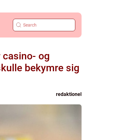
r casino- og
 skulle bekymre sig
redaktionel