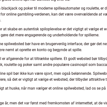
 blackjack og poker til moderne spilleautomater og roulette, er der
 for online gambling-verdenen, kan det være overvældende at vælg
.
or at skabe en autentisk spiloplevelse er det vigtigt at vælge et 
vil gøre det mere engagerende og underholdende for spillerne.
ne spilwebsted bør have en brugervenlig interface, der gør det ne
være nemt at oprette en konto og begynde at spille.
l er afgørende for at tiltrække spillere. Et godt websted bør tilby
ck, roulette og poker samt andre populære casinospil som bacca
ne spil bør ikke kun være sjovt, men også belønnende. Spilwebste
e, så det er vigtigt at vælge et websted, der tilbyder attraktive t
tigt at huske, når man vælger et online spilwebsted, lad os se på 
nge år, men det var først med fremkomsten af internettet, at de vi