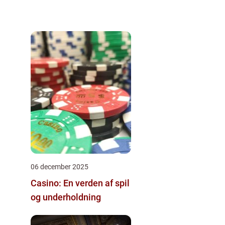
06 december 2025
Casino: En verden af spil
og underholdning