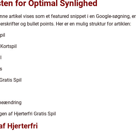
sten for Optimal Synlighed
nne artikel vises som et featured snippet i en Google-søgning, e
rskrifter og bullet points. Her er en mulig struktur for artiklen:
pil
 Kortspil
l
is
Gratis Spil
i
vneændring
en af Hjerterfri Gratis Spil
f Hjerterfri