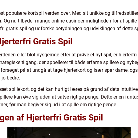
est populære kortspil verden over. Med sit unikke og tilfredsstill
. Og nu tilbyder mange online casinoer muligheden for at spille hjer
erfri gratis spil og udforske betydningen og udviklingen af dette 
erterfri Gratis Spil
enen eller blot nysgerrige efter at prøve et nyt spil, er hjerterfri 
rategiske tilgang, der appellerer til både erfarne spillere og nybegy
i forsøget på at undgå at tage hjerterkort og især spar dame, og
 jo bedre.
sæt spillekort, og det kan hurtigt læres på grund af dets intuitiv
r spillere kan øve sig uden at satse rigtige penge. Dette er en fant
ner, før man begiver sig ud i at spille om rigtige penge.
gen af Hjerterfri Gratis Spil