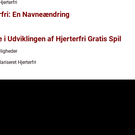
jerterfri
rfri: En Navneændring
i Udviklingen af Hjerterfri Gratis Spil
uligheder
riseret Hjerterfri