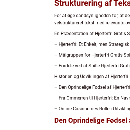
Strukturering af Tek
For at øge sandsynligheden for, at de
velstruktureret tekst med relevante ove
En Præsentation af Hjerterfri Gratis S
– Hjerterfri: Et Enkelt, men Strategisk
– Målgruppen for Hjerterfri Gratis Spi
– Fordele ved at Spille Hjerterfri Grat
Historien og Udviklingen af Hjerterfri 
– Den Oprindelige Fødsel af Hjerterfr
– Fra Ommerren til Hjerterfri: En Na
– Online Casinoernes Rolle i Udvikling
Den Oprindelige Fødsel a