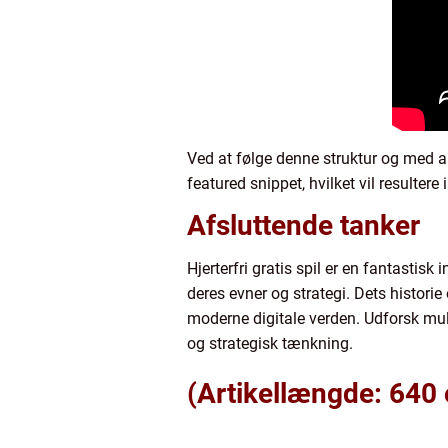
Ved at følge denne struktur og med an
featured snippet, hvilket vil resultere
Afsluttende tanker
Hjerterfri gratis spil er en fantastisk
deres evner og strategi. Dets historie 
moderne digitale verden. Udforsk muli
og strategisk tænkning.
(Artikellængde: 640 