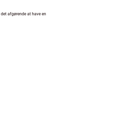
r det afgørende at have en