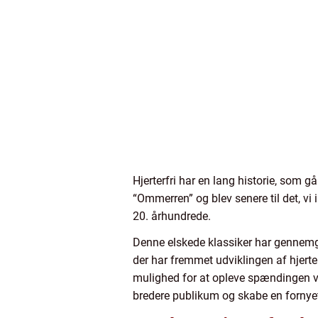
Hjerterfri har en lang historie, som gå
“Ommerren” og blev senere til det, vi i
20. århundrede.
Denne elskede klassiker har gennemgå
der har fremmet udviklingen af hjerterf
mulighed for at opleve spændingen ved 
bredere publikum og skabe en fornyet 