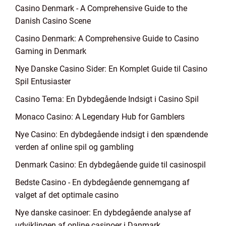
Casino Denmark - A Comprehensive Guide to the
Danish Casino Scene
Casino Denmark: A Comprehensive Guide to Casino
Gaming in Denmark
Nye Danske Casino Sider: En Komplet Guide til Casino
Spil Entusiaster
Casino Tema: En Dybdegående Indsigt i Casino Spil
Monaco Casino: A Legendary Hub for Gamblers
Nye Casino: En dybdegående indsigt i den spændende
verden af online spil og gambling
Denmark Casino: En dybdegående guide til casinospil
Bedste Casino - En dybdegående gennemgang af
valget af det optimale casino
Nye danske casinoer: En dybdegående analyse af
udviklingen af online casinoer i Danmark