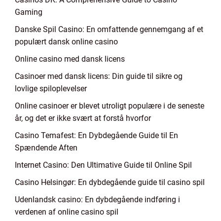
Gaming
Danske Spil Casino: En omfattende gennemgang af et
populært dansk online casino
Online casino med dansk licens
Casinoer med dansk licens: Din guide til sikre og
lovlige spiloplevelser
Online casinoer er blevet utroligt populære i de seneste
år, og det er ikke svært at forstå hvorfor
Casino Temafest: En Dybdegående Guide til En
Spændende Aften
Internet Casino: Den Ultimative Guide til Online Spil
Casino Helsingør: En dybdegående guide til casino spil
Udenlandsk casino: En dybdegående indføring i
verdenen af online casino spil