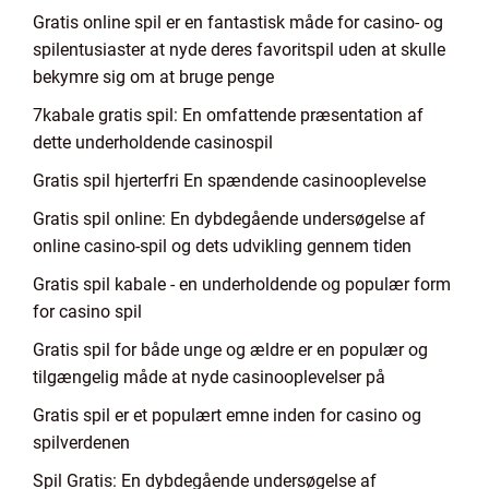
Gratis online spil er en fantastisk måde for casino- og
spilentusiaster at nyde deres favoritspil uden at skulle
bekymre sig om at bruge penge
7kabale gratis spil: En omfattende præsentation af
dette underholdende casinospil
Gratis spil hjerterfri En spændende casinooplevelse
Gratis spil online: En dybdegående undersøgelse af
online casino-spil og dets udvikling gennem tiden
Gratis spil kabale - en underholdende og populær form
for casino spil
Gratis spil for både unge og ældre er en populær og
tilgængelig måde at nyde casinooplevelser på
Gratis spil er et populært emne inden for casino og
spilverdenen
Spil Gratis: En dybdegående undersøgelse af