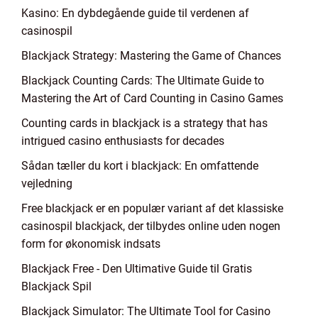
Kasino: En dybdegående guide til verdenen af
casinospil
Blackjack Strategy: Mastering the Game of Chances
Blackjack Counting Cards: The Ultimate Guide to
Mastering the Art of Card Counting in Casino Games
Counting cards in blackjack is a strategy that has
intrigued casino enthusiasts for decades
Sådan tæller du kort i blackjack: En omfattende
vejledning
Free blackjack er en populær variant af det klassiske
casinospil blackjack, der tilbydes online uden nogen
form for økonomisk indsats
Blackjack Free - Den Ultimative Guide til Gratis
Blackjack Spil
Blackjack Simulator: The Ultimate Tool for Casino