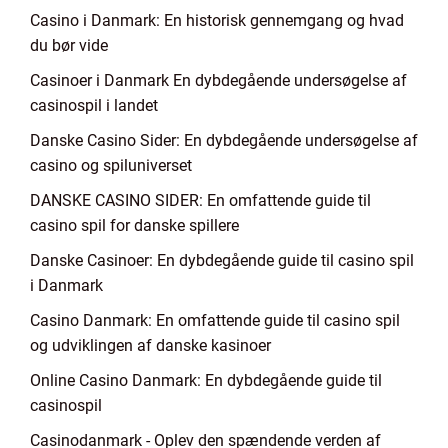
Casino i Danmark: En historisk gennemgang og hvad
du bør vide
Casinoer i Danmark En dybdegående undersøgelse af
casinospil i landet
Danske Casino Sider: En dybdegående undersøgelse af
casino og spiluniverset
DANSKE CASINO SIDER: En omfattende guide til
casino spil for danske spillere
Danske Casinoer: En dybdegående guide til casino spil
i Danmark
Casino Danmark: En omfattende guide til casino spil
og udviklingen af danske kasinoer
Online Casino Danmark: En dybdegående guide til
casinospil
Casinodanmark - Oplev den spændende verden af