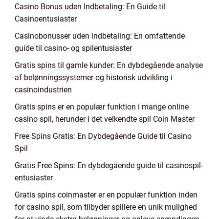
Casino Bonus uden Indbetaling: En Guide til
Casinoentusiaster
Casinobonusser uden indbetaling: En omfattende
guide til casino- og spilentusiaster
Gratis spins til gamle kunder: En dybdegående analyse
af belønningssystemer og historisk udvikling i
casinoindustrien
Gratis spins er en populær funktion i mange online
casino spil, herunder i det velkendte spil Coin Master
Free Spins Gratis: En Dybdegående Guide til Casino
Spil
Gratis Free Spins: En dybdegående guide til casinospil-
entusiaster
Gratis spins coinmaster er en populær funktion inden
for casino spil, som tilbyder spillere en unik mulighed