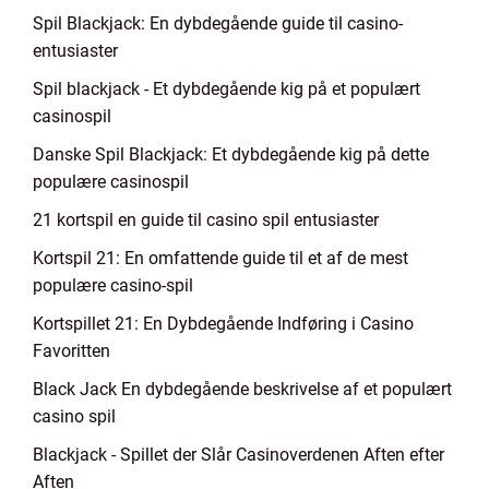
Spil Blackjack: En dybdegående guide til casino-
entusiaster
Spil blackjack - Et dybdegående kig på et populært
casinospil
Danske Spil Blackjack: Et dybdegående kig på dette
populære casinospil
21 kortspil en guide til casino spil entusiaster
Kortspil 21: En omfattende guide til et af de mest
populære casino-spil
Kortspillet 21: En Dybdegående Indføring i Casino
Favoritten
Black Jack En dybdegående beskrivelse af et populært
casino spil
Blackjack - Spillet der Slår Casinoverdenen Aften efter
Aften