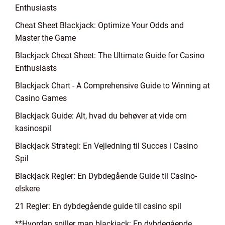
Enthusiasts
Cheat Sheet Blackjack: Optimize Your Odds and
Master the Game
Blackjack Cheat Sheet: The Ultimate Guide for Casino
Enthusiasts
Blackjack Chart - A Comprehensive Guide to Winning at
Casino Games
Blackjack Guide: Alt, hvad du behøver at vide om
kasinospil
Blackjack Strategi: En Vejledning til Succes i Casino
Spil
Blackjack Regler: En Dybdegående Guide til Casino-
elskere
21 Regler: En dybdegående guide til casino spil
**Hvordan spiller man blackjack: En dybdegående