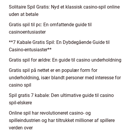
Solitaire Spil Gratis: Nyd et klassisk casino-spil online
uden at betale
Gratis spil til pc: En omfattende guide til
casinoentusiaster
**7 Kabale Gratis Spil: En Dybdegående Guide til
Casino-entusiaster**
Gratis spil for ældre: En guide til casino underholdning
Gratis spil på nettet er en populær form for
underholdning, især blandt personer med interesse for
casino spil
Spil gratis 7 kabale: Den ultimative guide til casino
spil-elskere
Online spil har revolutioneret casino- og
spilleindustrien og har tiltrukket millioner af spillere
verden over