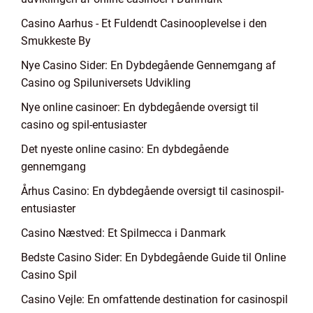
Casino Aarhus - Et Fuldendt Casinooplevelse i den
Smukkeste By
Nye Casino Sider: En Dybdegående Gennemgang af
Casino og Spiluniversets Udvikling
Nye online casinoer: En dybdegående oversigt til
casino og spil-entusiaster
Det nyeste online casino: En dybdegående
gennemgang
Århus Casino: En dybdegående oversigt til casinospil-
entusiaster
Casino Næstved: Et Spilmecca i Danmark
Bedste Casino Sider: En Dybdegående Guide til Online
Casino Spil
Casino Vejle: En omfattende destination for casinospil