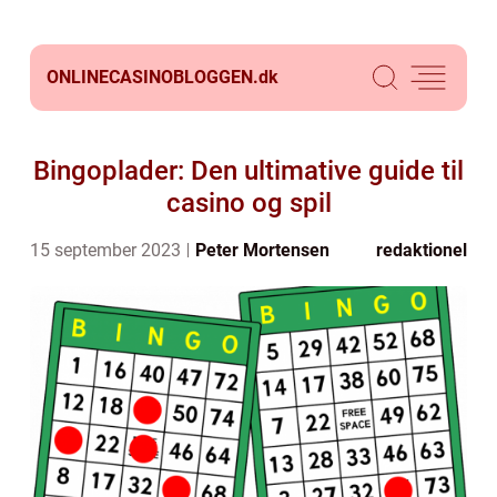
ONLINECASINOBLOGGEN.
dk
Bingoplader: Den ultimative guide til
casino og spil
15 september 2023
Peter Mortensen
redaktionel