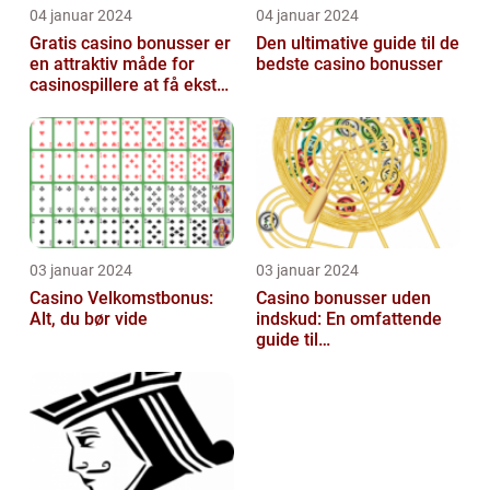
04 januar 2024
04 januar 2024
Gratis casino bonusser er
Den ultimative guide til de
en attraktiv måde for
bedste casino bonusser
casinospillere at få ekstra
værdi ud af deres spilop...
03 januar 2024
03 januar 2024
Casino Velkomstbonus:
Casino bonusser uden
Alt, du bør vide
indskud: En omfattende
guide til
casinospilentusiaster