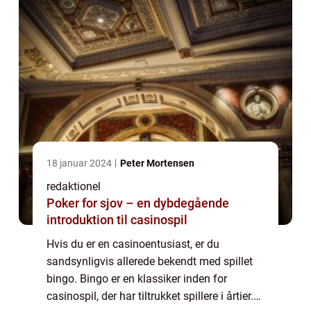
18 januar 2024
Peter Mortensen
redaktionel
Poker for sjov – en dybdegående
introduktion til casinospil
Hvis du er en casinoentusiast, er du
sandsynligvis allerede bekendt med spillet
bingo. Bingo er en klassiker inden for
casinospil, der har tiltrukket spillere i årtier.