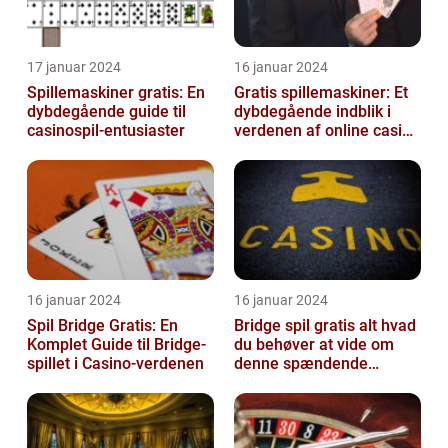
17 januar 2024
16 januar 2024
Spillemaskiner gratis: En
Gratis spillemaskiner: Et
dybdegående guide til
dybdegående indblik i
casinospil-entusiaster
verdenen af online casino
spil
16 januar 2024
16 januar 2024
Spil Bridge Gratis: En
Bridge spil gratis alt hvad
Komplet Guide til Bridge-
du behøver at vide om
spillet i Casino-verdenen
denne spændende
casinooplevelse