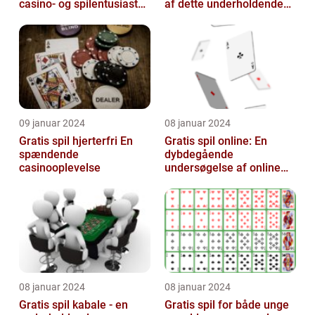
casino- og spilentusiaster
af dette underholdende
at nyde deres favoritspil
casinospil
ud...
09 januar 2024
08 januar 2024
Gratis spil hjerterfri En
Gratis spil online: En
spændende
dybdegående
casinooplevelse
undersøgelse af online
casino-spil og dets
udvikling gennem tiden...
08 januar 2024
08 januar 2024
Gratis spil kabale - en
Gratis spil for både unge