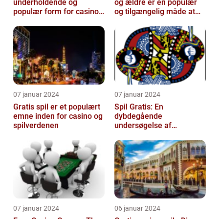
underholdende og
og ældre er en populær
populær form for casino
og tilgængelig måde at
spil
nyde casinooplevelser
på...
07 januar 2024
07 januar 2024
Gratis spil er et populært
Spil Gratis: En
emne inden for casino og
dybdegående
spilverdenen
undersøgelse af
mulighederne inden for
casino spil
07 januar 2024
06 januar 2024