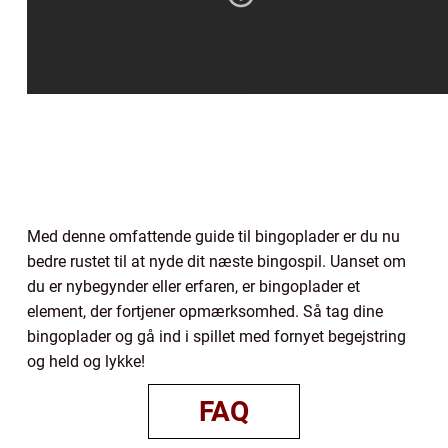
Med denne omfattende guide til bingoplader er du nu
bedre rustet til at nyde dit næste bingospil. Uanset om
du er nybegynder eller erfaren, er bingoplader et
element, der fortjener opmærksomhed. Så tag dine
bingoplader og gå ind i spillet med fornyet begejstring
og held og lykke!
FAQ