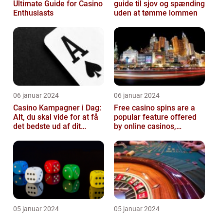
Ultimate Guide for Casino
guide til sjov og spænding
Enthusiasts
uden at tømme lommen
06 januar 2024
06 januar 2024
Casino Kampagner i Dag:
Free casino spins are a
Alt, du skal vide for at få
popular feature offered
det bedste ud af dit
by online casinos,
casino spil
allowing players to enjoy
slot ga...
05 januar 2024
05 januar 2024