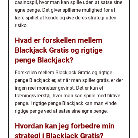
casinospil, hvor man kan spille uden at satse sine
egne penge. Det giver spillerne mulighed for at
lære spillet at kende og øve deres strategi uden
risiko.
Hvad er forskellen mellem
Blackjack Gratis og rigtige
penge Blackjack?
Forskellen mellem Blackjack Gratis og rigtige
penge Blackjack er, at når man spiller gratis, er der
ingen reel monetær gevinst. Det er kun et
træningsværktøj, hvor man kan spille med fiktive
penge. I rigtige penge Blackjack kan man vinde
rigtige penge ved at satse sine egne penge.
Hvordan kan jeg forbedre min
strategi i Blackjack Gratis?