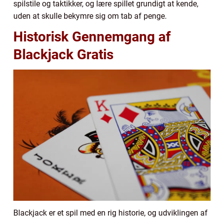
spilstile og taktikker, og lære spillet grundigt at kende,
uden at skulle bekymre sig om tab af penge.
Historisk Gennemgang af
Blackjack Gratis
Blackjack er et spil med en rig historie, og udviklingen af