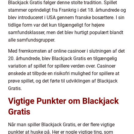
Blackjack Gratis følger denne stolte tradition. Spillet
stammer oprindeligt fra Frankrig i det 18. århundrede og
blev introduceret i USA gennem franske bosættere. I sin
tidlige form var det kun tilgængeligt for højere
samfundsklasser, men det blev hurtigt populært blandt
alle samfundsgrupper.
Med fremkomsten af online casinoer i slutningen af det
20. århundrede, blev Blackjack Gratis en tilgængelig
variation af spillet for spillere verden over. Casinoer
ønskede at tilbyde en risikofri mulighed for spillere at
prøve spillet, og det førte til udviklingen af Blackjack
Gratis.
Vigtige Punkter om Blackjack
Gratis
Når man spiller Blackjack Gratis, er der flere vigtige
punkter at huske på. Her er nogle vigtige ting, som