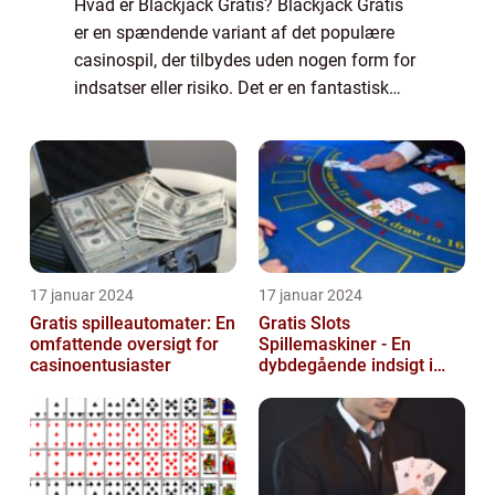
Hvad er Blackjack Gratis? Blackjack Gratis
er en spændende variant af det populære
casinospil, der tilbydes uden nogen form for
indsatser eller risiko. Det er en fantastisk
måde for casino-entusiaster at lære spillet
bedre at kende, prøve nye strateg...
17 januar 2024
17 januar 2024
Gratis spilleautomater: En
Gratis Slots
omfattende oversigt for
Spillemaskiner - En
casinoentusiaster
dybdegående indsigt i
verdenen af online casino