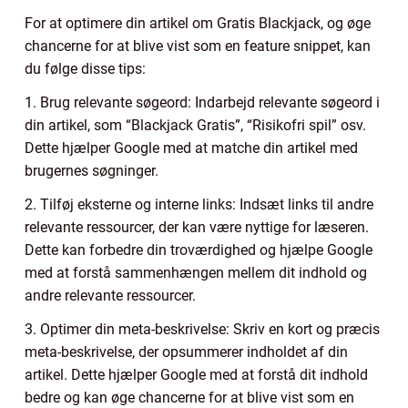
For at optimere din artikel om Gratis Blackjack, og øge
chancerne for at blive vist som en feature snippet, kan
du følge disse tips:
1. Brug relevante søgeord: Indarbejd relevante søgeord i
din artikel, som “Blackjack Gratis”, “Risikofri spil” osv.
Dette hjælper Google med at matche din artikel med
brugernes søgninger.
2. Tilføj eksterne og interne links: Indsæt links til andre
relevante ressourcer, der kan være nyttige for læseren.
Dette kan forbedre din troværdighed og hjælpe Google
med at forstå sammenhængen mellem dit indhold og
andre relevante ressourcer.
3. Optimer din meta-beskrivelse: Skriv en kort og præcis
meta-beskrivelse, der opsummerer indholdet af din
artikel. Dette hjælper Google med at forstå dit indhold
bedre og kan øge chancerne for at blive vist som en