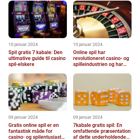
interesse for c...
10 januar 2024
10 januar 2024
Spil gratis 7 kabale: Den
Online spil har
ultimative guide til casino
revolutioneret casino- og
spil-elskere
spilleindustrien og har
tiltrukket millioner af
spillere v...
09 januar 2024
09 januar 2024
Gratis online spil er en
7kabale gratis spil: En
fantastisk måde for
omfattende præsentation
casino- og spilentusiaster
af dette underholdende