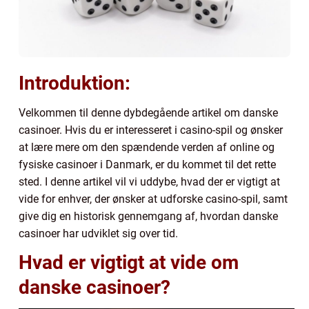
Introduktion:
Velkommen til denne dybdegående artikel om danske
casinoer. Hvis du er interesseret i casino-spil og ønsker
at lære mere om den spændende verden af online og
fysiske casinoer i Danmark, er du kommet til det rette
sted. I denne artikel vil vi uddybe, hvad der er vigtigt at
vide for enhver, der ønsker at udforske casino-spil, samt
give dig en historisk gennemgang af, hvordan danske
casinoer har udviklet sig over tid.
Hvad er vigtigt at vide om
danske casinoer?