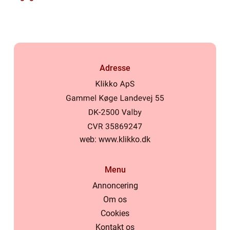
Adresse
web:
www.klikko.dk
Menu
Annoncering
Om os
Cookies
Kontakt os