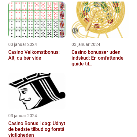
03 januar 2024
03 januar 2024
Casino Velkomstbonus:
Casino bonusser uden
Alt, du bør vide
indskud: En omfattende
guide til
casinospilentusiaster
03 januar 2024
Casino Bonus i dag: Udnyt
de bedste tilbud og forstå
vigtigheden