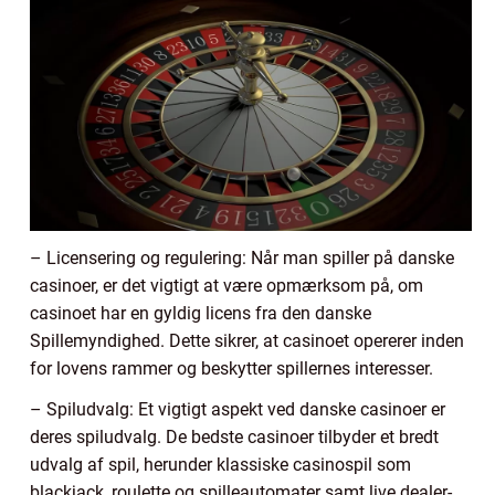
– Licensering og regulering: Når man spiller på danske
casinoer, er det vigtigt at være opmærksom på, om
casinoet har en gyldig licens fra den danske
Spillemyndighed. Dette sikrer, at casinoet opererer inden
for lovens rammer og beskytter spillernes interesser.
– Spiludvalg: Et vigtigt aspekt ved danske casinoer er
deres spiludvalg. De bedste casinoer tilbyder et bredt
udvalg af spil, herunder klassiske casinospil som
blackjack, roulette og spilleautomater samt live dealer-