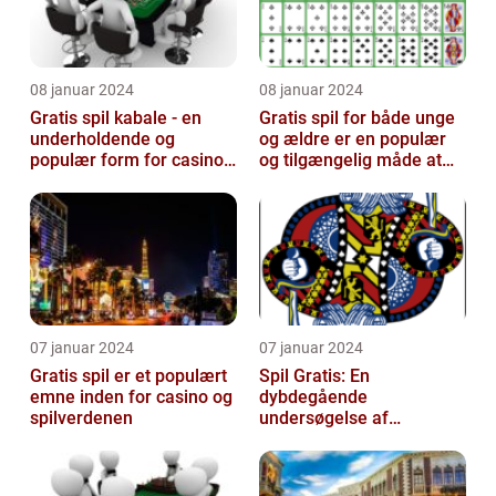
08 januar 2024
08 januar 2024
Gratis spil kabale - en
Gratis spil for både unge
underholdende og
og ældre er en populær
populær form for casino
og tilgængelig måde at
spil
nyde casinooplevelser
på...
07 januar 2024
07 januar 2024
Gratis spil er et populært
Spil Gratis: En
emne inden for casino og
dybdegående
spilverdenen
undersøgelse af
mulighederne inden for
casino spil