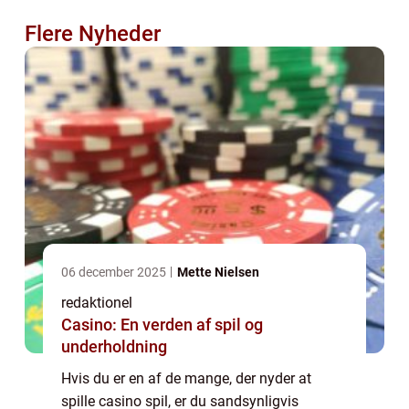
Flere Nyheder
06 december 2025
Mette Nielsen
redaktionel
Casino: En verden af spil og
underholdning
Hvis du er en af de mange, der nyder at
spille casino spil, er du sandsynligvis