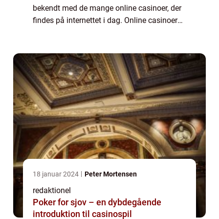
bekendt med de mange online casinoer, der
findes på internettet i dag. Online casinoer
giver spillere mulighed for at nyde
spændingen ved at spille casinospil i
komforten...
18 januar 2024
Peter Mortensen
redaktionel
Poker for sjov – en dybdegående
introduktion til casinospil