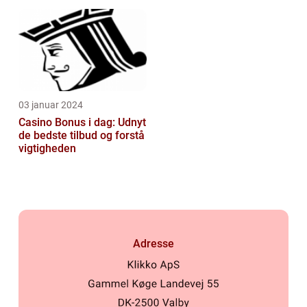
casinospilentusiaster
03 januar 2024
Casino Bonus i dag: Udnyt
de bedste tilbud og forstå
vigtigheden
Adresse