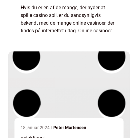
Hvis du er en af de mange, der nyder at
spille casino spil, er du sandsynligvis
bekendt med de mange online casinoer, der
findes på internettet i dag. Online casinoer
giver spillere mulighed for at nyde
spændingen ved at spille casinospil i
komforten...
18 januar 2024
Peter Mortensen
redaktionel