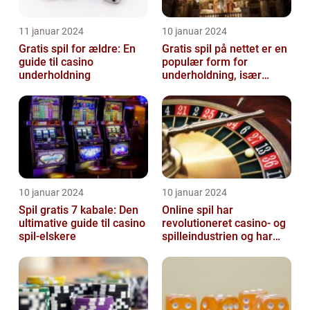
11 januar 2024
10 januar 2024
Gratis spil for ældre: En
Gratis spil på nettet er en
guide til casino
populær form for
underholdning
underholdning, især
blandt personer med
interesse for c...
10 januar 2024
10 januar 2024
Spil gratis 7 kabale: Den
Online spil har
ultimative guide til casino
revolutioneret casino- og
spil-elskere
spilleindustrien og har
tiltrukket millioner af
spillere v...