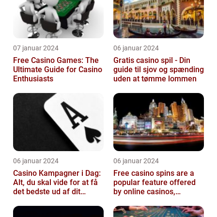
07 januar 2024
06 januar 2024
Free Casino Games: The
Gratis casino spil - Din
Ultimate Guide for Casino
guide til sjov og spænding
Enthusiasts
uden at tømme lommen
06 januar 2024
06 januar 2024
Casino Kampagner i Dag:
Free casino spins are a
Alt, du skal vide for at få
popular feature offered
det bedste ud af dit
by online casinos,
casino spil
allowing players to enjoy
slot ga...