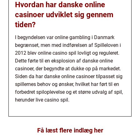
Hvordan har danske online
casinoer udviklet sig gennem
tiden?
I begyndelsen var online gambling i Danmark
begrænset, men med indførelsen af Spilleloven i
2012 blev online casino spil lovligt og reguleret.
Dette førte til en eksplosion af danske online
casinoer, der begyndte at dukke op på markedet.
Siden da har danske online casinoer tilpasset sig
spillernes behov og ønsker, hvilket har ført til en
forbedret spiloplevelse og et større udvalg af spil,
herunder live casino spil.
Få læst flere indlæg her