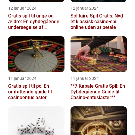
12 januar 2024
12 januar 2024
Gratis spil til unge og
Solitaire Spil Gratis: Nyd
ældre: En dybdegående
et klassisk casino-spil
undersøgelse af
online uden at betale
underholdningsmulighed
er for casino- o...
11 januar 2024
11 januar 2024
Gratis spil til pc: En
**7 Kabale Gratis Spil: En
omfattende guide til
Dybdegående Guide til
casinoentusiaster
Casino-entusiaster**