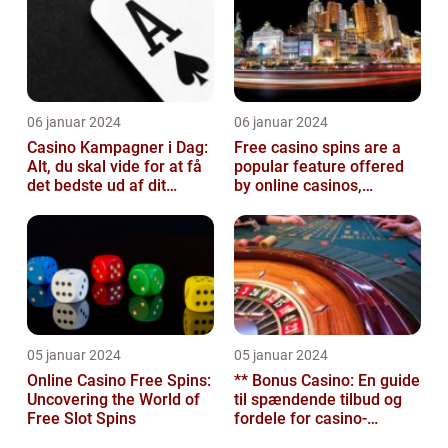
06 januar 2024
06 januar 2024
Casino Kampagner i Dag:
Free casino spins are a
Alt, du skal vide for at få
popular feature offered
det bedste ud af dit
by online casinos,
casino spil
allowing players to enjoy
slot ga...
05 januar 2024
05 januar 2024
Online Casino Free Spins:
** Bonus Casino: En guide
Uncovering the World of
til spændende tilbud og
Free Slot Spins
fordele for casino-
entusiaster**