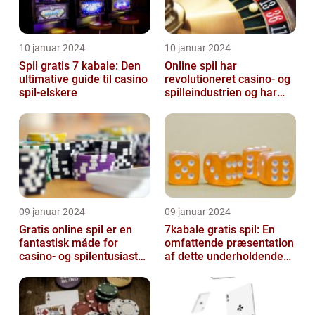
10 januar 2024
10 januar 2024
Spil gratis 7 kabale: Den
Online spil har
ultimative guide til casino
revolutioneret casino- og
spil-elskere
spilleindustrien og har
tiltrukket millioner af
spillere v...
09 januar 2024
09 januar 2024
Gratis online spil er en
7kabale gratis spil: En
fantastisk måde for
omfattende præsentation
casino- og spilentusiaster
af dette underholdende
at nyde deres favoritspil
casinospil
ud...