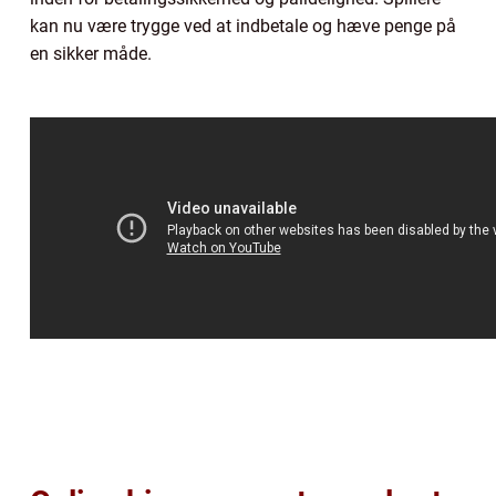
kan nu være trygge ved at indbetale og hæve penge på
en sikker måde.