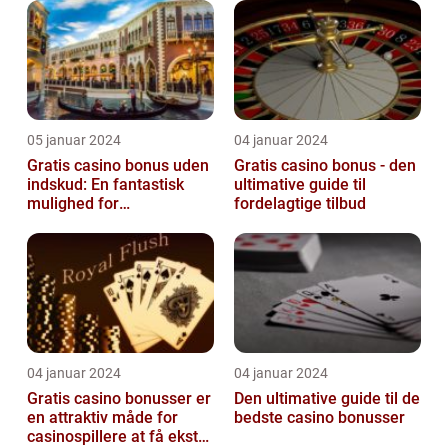
05 januar 2024
04 januar 2024
Gratis casino bonus uden
Gratis casino bonus - den
indskud: En fantastisk
ultimative guide til
mulighed for
fordelagtige tilbud
casinospillere
04 januar 2024
04 januar 2024
Gratis casino bonusser er
Den ultimative guide til de
en attraktiv måde for
bedste casino bonusser
casinospillere at få ekstra