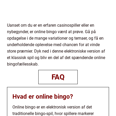
Uanset om du er en erfaren casinospiller eller en
nybegynder, er online bingo værd at prøve. Gå på
opdagelse i de mange variationer og temaer, og få en
underholdende oplevelse med chancen for at vinde
store præmier. Dyk ned i denne elektroniske version af
et klassisk spil og bliv en del af det spændende online
bingofællesskab.
FAQ
Hvad er online bingo?
Online bingo er en elektronisk version af det
traditionelle bingo-spil, hvor spillere markerer