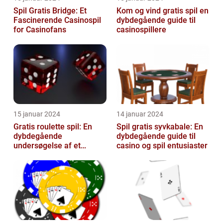
Spil Gratis Bridge: Et
Kom og vind gratis spil en
Fascinerende Casinospil
dybdegående guide til
for Casinofans
casinospillere
15 januar 2024
14 januar 2024
Gratis roulette spil: En
Spil gratis syvkabale: En
dybdegående
dybdegående guide til
undersøgelse af et
casino og spil entusiaster
populært casino spil