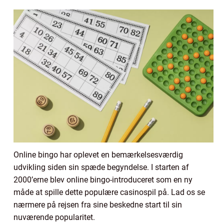
Online bingo har oplevet en bemærkelsesværdig
udvikling siden sin spæde begyndelse. I starten af
2000’erne blev online bingo-introduceret som en ny
måde at spille dette populære casinospil på. Lad os se
nærmere på rejsen fra sine beskedne start til sin
nuværende popularitet.