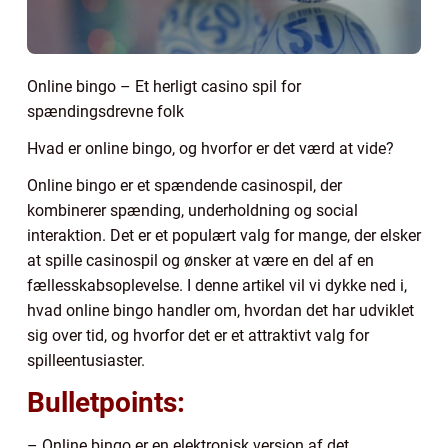
Online bingo – Et herligt casino spil for
spændingsdrevne folk
Hvad er online bingo, og hvorfor er det værd at vide?
Online bingo er et spændende casinospil, der
kombinerer spænding, underholdning og social
interaktion. Det er et populært valg for mange, der elsker
at spille casinospil og ønsker at være en del af en
fællesskabsoplevelse. I denne artikel vil vi dykke ned i,
hvad online bingo handler om, hvordan det har udviklet
sig over tid, og hvorfor det er et attraktivt valg for
spilleentusiaster.
Bulletpoints:
– Online bingo er en elektronisk version af det