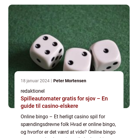
18 januar 2024
Peter Mortensen
redaktionel
Spilleautomater gratis for sjov – En
guide til casino-elskere
Online bingo – Et herligt casino spil for
spændingsdrevne folk Hvad er online bingo,
og hvorfor er det værd at vide? Online bingo