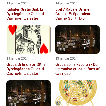
14 januar 2024
14 januar 2024
Kabaler Gratis Spil: En
Spil 7 Kabale Online
Dybdegående Guide til
Gratis - Et Spændende
Casino-entusiaster
Casino Spil til Dig
13 januar 2024
13 januar 2024
Gratis Online Spil DK: En
Gratis spil 7 kabalen - Den
Dybdegående Guide til
ultimative guide til fans af
Casino-Entusiaster
casinospil