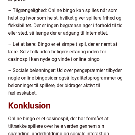
– Tilgængelighed: Online bingo kan spilles når som
helst og hvor som helst, hvilket giver spillere frihed og
fleksibilitet. Der er ingen begrænsninger i forhold til tid
eller sted, så længe der er adgang til internettet.
– Let at lære: Bingo er et simpelt spil, der er nemt at
lære. Selv folk uden tidligere erfaring inden for
casinospil kan nyde og vinde i online bingo.
– Sociale belønninger: Ud over pengepræmier tilbyder
nogle online bingosider også loyalitetsprogrammer og
belønninger til spillere, der bidrager aktivt til
fællesskabet.
Konklusion
Online bingo er et casinospil, der har formået at
tiltrække spillere over hele verden gennem sin
spænding, underholdning og sociale interaktion.