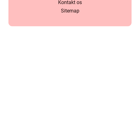
Kontakt os
Sitemap