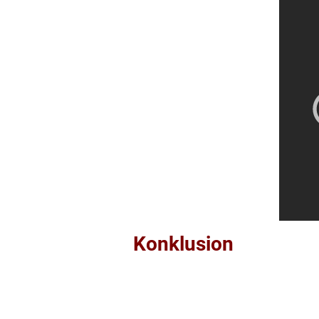
Konklusion