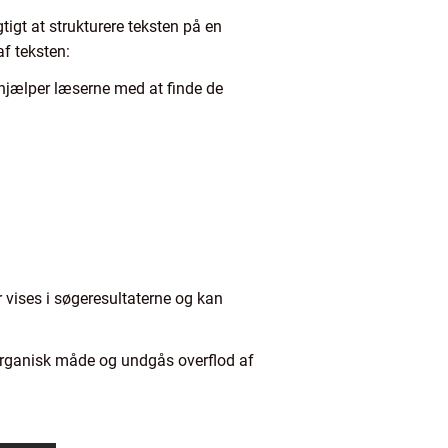
tigt at strukturere teksten på en
af teksten:
e hjælper læserne med at finde de
r vises i søgeresultaterne og kan
g organisk måde og undgås overflod af