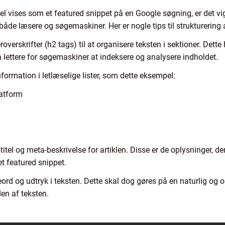
el vises som et featured snippet på en Google søgning, er det vig
 både læsere og søgemaskiner. Her er nogle tips til strukturering 
verskrifter (h2 tags) til at organisere teksten i sektioner. Dett
å lettere for søgemaskiner at indeksere og analysere indholdet.
information i letlæselige lister, som dette eksempel:
latform
tel og meta-beskrivelse for artiklen. Disse er de oplysninger, de
et featured snippet.
eord og udtryk i teksten. Dette skal dog gøres på en naturlig o
en af teksten.