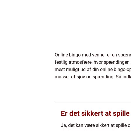
Online bingo med venner er en spæn
festlig atmosfære, hvor spændingen er
mest muligt ud af din online bingo-op
masser af sjov og spænding. Så indka
Er det sikkert at spil
Ja, det kan være sikkert at spille 