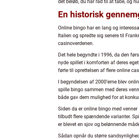
det beløb, du har råd til at tabe, og 
En historisk gennem
Online bingo har en lang og interessant
Italien og spredte sig senere til Fran
casinoverdenen.
Det hele begyndte i 1996, da den førs
nyde spillet i komforten af deres eg
førte til oprettelsen af flere online c
I begyndelsen af 2000’erne blev onlin
spille bingo sammen med deres venner,
både gav dem mulighed for at konku
Siden da er online bingo med venner 
tilbudt flere spændende varianter. Spi
er blevet en sjov og belønnende måde 
Sådan opnår du større sandsynlighed 