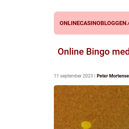
ONLINECASINOBLOGGEN.
Online Bingo med
11 september 2023
Peter Mortens