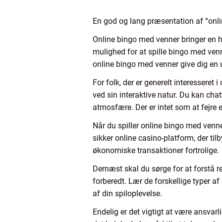
En god og lang præsentation af “onl
Online bingo med venner bringer en he
mulighed for at spille bingo med venn
online bingo med venner give dig en
For folk, der er generelt interesseret 
ved sin interaktive natur. Du kan cha
atmosfære. Der er intet som at fejre
Når du spiller online bingo med venn
sikker online casino-platform, der ti
økonomiske transaktioner fortrolige.
Dernæst skal du sørge for at forstå re
forberedt. Lær de forskellige typer af 
af din spiloplevelse.
Endelig er det vigtigt at være ansvarl