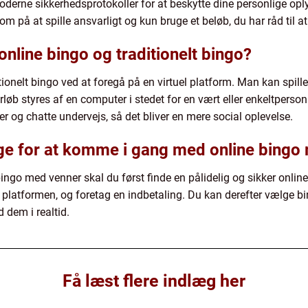
oderne sikkerhedsprotokoller for at beskytte dine personlige o
på at spille ansvarligt og kun bruge et beløb, du har råd til at
online bingo og traditionelt bingo?
itionelt bingo ved at foregå på en virtuel platform. Man kan spil
rløb styres af en computer i stedet for en vært eller enkeltperso
r og chatte undervejs, så det bliver en mere social oplevelse.
følge for at komme i gang med online bing
go med venner skal du først finde en pålidelig og sikker online 
platformen, og foretag en indbetaling. Du kan derefter vælge bin
 dem i realtid.
Få læst flere indlæg her