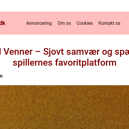
dk
Annoncering
Om os
Cookies
Kontakt os
 Venner – Sjovt samvær og sp
spillernes favoritplatform
en