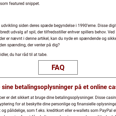
gt som featured snippet.
udvikling siden deres spæde begyndelse i 1990’erne. Disse digita
 bredt udvalg af spil, der tilfredsstiller enhver spillers behov. V
, der er nævnt i denne artikel, kan du nyde en spændende og sikke
den spænding, der venter på dig?
ler, du har råd til at tabe.
FAQ
e sine betalingsoplysninger på et online c
r er det sikkert at bruge dine betalingsoplysninger. Disse casi
tering for at beskytte dine personlige og finansielle oplysninger
og pålidelige, som f.eks. kreditkort eller e-wallets som PayPal el