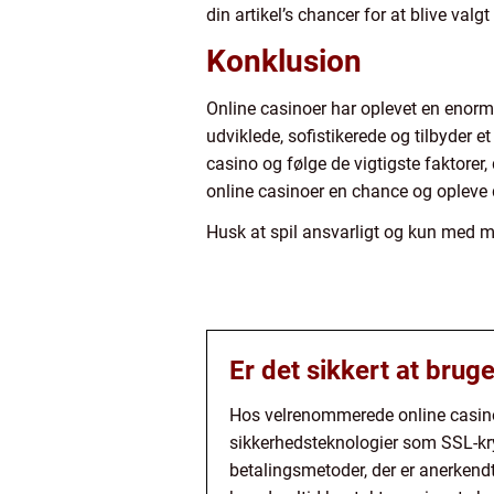
din artikel’s chancer for at blive val
Konklusion
Online casinoer har oplevet en enorm 
udviklede, sofistikerede og tilbyder et
casino og følge de vigtigste faktorer
online casinoer en chance og opleve 
Husk at spil ansvarligt og kun med mid
Er det sikkert at brug
Hos velrenommerede online casinoe
sikkerhedsteknologier som SSL-kryp
betalingsmetoder, der er anerkendt 