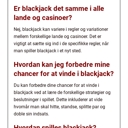
Er blackjack det samme i alle
lande og casinoer?
Nej, blackjack kan variere i regler og variationer
mellem forskellige lande og casinoer. Det er
vigtigt at sætte sig ind i de specifikke regler, når
man spiller blackjack i et nyt sted.
Hvordan kan jeg forbedre mine
chancer for at vinde i blackjack?
Du kan forbedre dine chancer for at vinde i
blackjack ved at lære de forskellige strategier og
beslutninger i spillet. Dette inkluderer at vide
hvornår man skal hitte, standse, splitte par og
doble sin indsats.
Hvordan spilles blackjack?