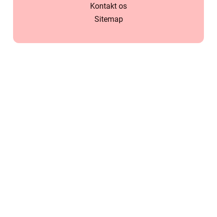
Kontakt os
Sitemap