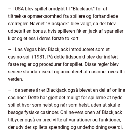
– I USA blev spillet omdøbt til “Blackjack” for at
tiltrække opmærksomhed fra spillere og forhandlede
særregler. Navnet “Blackjack” blev valgt, da der blev
udbetalt en bonus, hvis spilleren fik en jack af spar eller
klør og et ess i deres første to kort.
– I Las Vegas blev Blackjack introduceret som et
casino-spil i 1931. På dette tidspunkt blev der indført
faste regler og procedurer for spillet. Disse regler blev
senere standardiseret og accepteret af casinoer overalt i
verden.
– I de senere år er Blackjack også blevet en del af online
casinoer. Dette har gjort det muligt for spillerne at nyde
spillet hvor som helst og når som helst, uden at skulle
besøge fysiske casinoer. Online-versionen af Blackjack
tilbyder også en bred vifte af variationer og funktioner,
der udvider spillets spænding og underholdningsværdi.