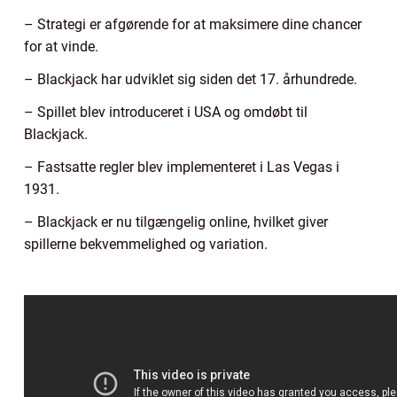
– Strategi er afgørende for at maksimere dine chancer
for at vinde.
– Blackjack har udviklet sig siden det 17. århundrede.
– Spillet blev introduceret i USA og omdøbt til
Blackjack.
– Fastsatte regler blev implementeret i Las Vegas i
1931.
– Blackjack er nu tilgængelig online, hvilket giver
spillerne bekvemmelighed og variation.