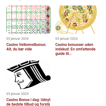
værdi ud af deres spilop...
03 januar 2024
03 januar 2024
Casino Velkomstbonus:
Casino bonusser uden
Alt, du bør vide
indskud: En omfattende
guide til
casinospilentusiaster
03 januar 2024
Casino Bonus i dag: Udnyt
de bedste tilbud og forstå