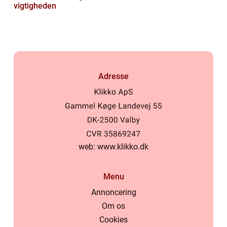
vigtigheden
Adresse
web:
www.klikko.dk
Menu
Annoncering
Om os
Cookies