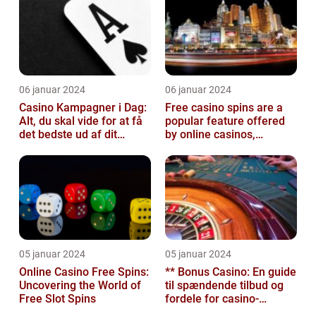
06 januar 2024
06 januar 2024
Casino Kampagner i Dag:
Free casino spins are a
Alt, du skal vide for at få
popular feature offered
det bedste ud af dit
by online casinos,
casino spil
allowing players to enjoy
slot ga...
05 januar 2024
05 januar 2024
Online Casino Free Spins:
** Bonus Casino: En guide
Uncovering the World of
til spændende tilbud og
Free Slot Spins
fordele for casino-
entusiaster**