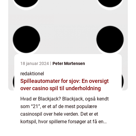
18 januar 2024
Peter Mortensen
redaktionel
Spilleautomater for sjov: En oversigt
over casino spil til underholdning
Hvad er Blackjack? Blackjack, også kendt
som “21”, er et af de mest populære
casinospil over hele verden. Det er et
kortspil, hvor spillerne forsøger at få en
håndværdi så tæt på 21 som muligt uden at