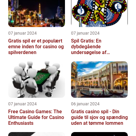
07 januar 2024
07 januar 2024
Gratis spil er et populært
Spil Gratis: En
emne inden for casino og
dybdegående
spilverdenen
undersøgelse af
mulighederne inden for
casino spil
07 januar 2024
06 januar 2024
Free Casino Games: The
Gratis casino spil - Din
Ultimate Guide for Casino
guide til sjov og spænding
Enthusiasts
uden at tømme lommen