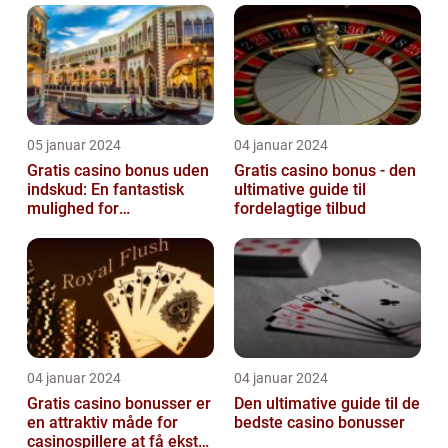
05 januar 2024
04 januar 2024
Gratis casino bonus uden
Gratis casino bonus - den
indskud: En fantastisk
ultimative guide til
mulighed for
fordelagtige tilbud
casinospillere
04 januar 2024
04 januar 2024
Gratis casino bonusser er
Den ultimative guide til de
en attraktiv måde for
bedste casino bonusser
casinospillere at få ekstra