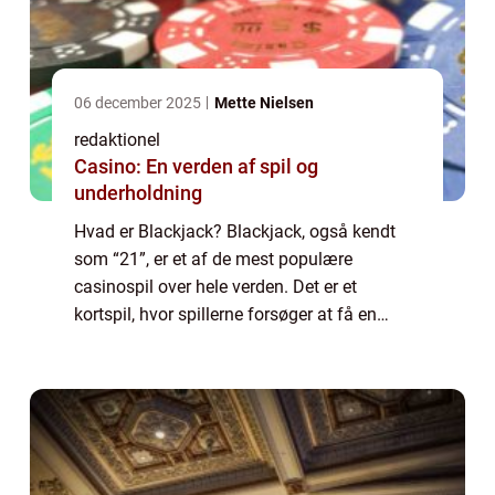
06 december 2025
Mette Nielsen
redaktionel
Casino: En verden af spil og
underholdning
Hvad er Blackjack? Blackjack, også kendt
som “21”, er et af de mest populære
casinospil over hele verden. Det er et
kortspil, hvor spillerne forsøger at få en
håndværdi så tæt på 21 som muligt uden at
overskride dette tal. Dette spil er b...